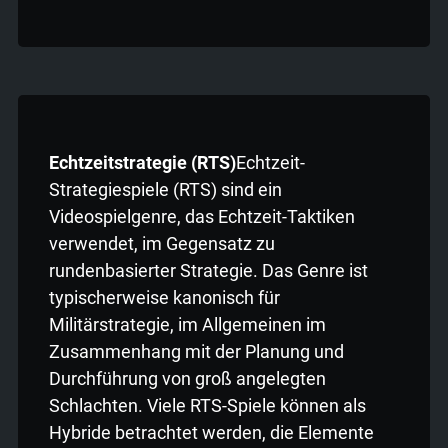
Echtzeitstrategie (RTS)
Echtzeit-
Strategiespiele (RTS) sind ein
Videospielgenre, das Echtzeit-Taktiken
verwendet, im Gegensatz zu
rundenbasierter Strategie. Das Genre ist
typischerweise kanonisch für
Militärstrategie, im Allgemeinen im
Zusammenhang mit der Planung und
Durchführung von groß angelegten
Schlachten. Viele RTS-Spiele können als
Hybride betrachtet werden, die Elemente