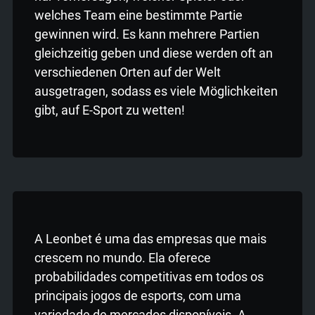
welches Team eine bestimmte Partie
gewinnen wird. Es kann mehrere Partien
gleichzeitig geben und diese werden oft an
verschiedenen Orten auf der Welt
ausgetragen, sodass es viele Möglichkeiten
gibt, auf E-Sport zu wetten!
A Leonbet é uma das empresas que mais
crescem no mundo. Ela oferece
probabilidades competitivas em todos os
principais jogos de esports, com uma
variedade de mercados disponíveis. A