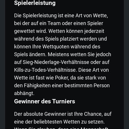
Spielerleistung
Die Spielerleistung ist eine Art von Wette,
bei der auf ein Team oder einen Spieler
gewettet wird. Wetten können jederzeit
während des Spiels platziert werden und
können Ihre Wettquoten während des
Spiels ändern. Meistens wetten Sie jedoch
auf Sieg-Niederlage-Verhältnisse oder auf
Kills-zu-Todes-Verhältnisse. Diese Art von
Wette ist fast wie Poker, da sie stark von
den Fähigkeiten einer bestimmten Person
abhängt.
Gewinner des Turniers
Der absolute Gewinner ist Ihre Chance, auf
eine der beliebtesten Wetten zu setzen.