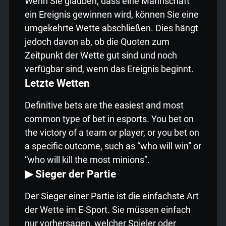
Wenn Sie glauben, dass eine Mannschaft
ein Ereignis gewinnen wird, können Sie eine
umgekehrte Wette abschließen. Dies hängt
jedoch davon ab, ob die Quoten zum
Zeitpunkt der Wette gut sind und noch
verfügbar sind, wenn das Ereignis beginnt.
Letzte Wetten
Definitive bets are the easiest and most
common type of bet in esports. You bet on
the victory of a team or player, or you bet on
a specific outcome, such as “who will win” or
“who will kill the most minions”.
▶ Sieger der Partie
Der Sieger einer Partie ist die einfachste Art
der Wette im E-Sport. Sie müssen einfach
nur vorhersagen, welcher Spieler oder