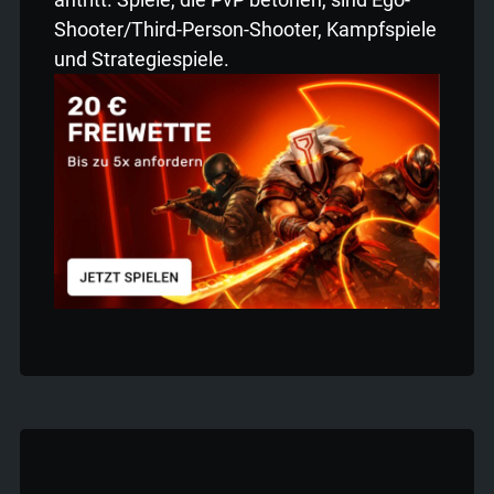
Shooter/Third-Person-Shooter, Kampfspiele
und Strategiespiele.