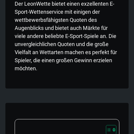
Der
LeonWette
bietet einen exzellenten E-
Sport-Wettenservice mit einigen der
wettbewerbsfähigsten Quoten des
Augenblicks und bietet auch Märkte für
viele andere beliebte E-Sport-Spiele an. Die
unvergleichlichen Quoten und die große
Vielfalt an Wettarten machen es perfekt für
Spieler, die einen großen Gewinn erzielen
möchten.