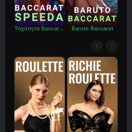
Ταχύτητα Baccarat
Baruto Baccarat
Ταχ
A
Μπα