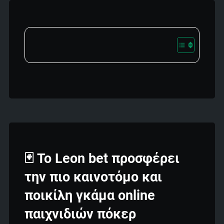
🃏 Το Leon bet προσφέρει
την πιο καινοτόμο και
ποικίλη γκάμα online
παιχνιδιών πόκερ