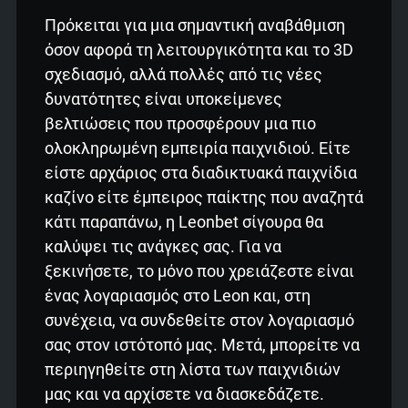
Πρόκειται για μια σημαντική αναβάθμιση
όσον αφορά τη λειτουργικότητα και το 3D
σχεδιασμό, αλλά πολλές από τις νέες
δυνατότητες είναι υποκείμενες
βελτιώσεις που προσφέρουν μια πιο
ολοκληρωμένη εμπειρία παιχνιδιού. Είτε
είστε αρχάριος στα διαδικτυακά παιχνίδια
καζίνο είτε έμπειρος παίκτης που αναζητά
κάτι παραπάνω, η
Leonbet
σίγουρα θα
καλύψει τις ανάγκες σας. Για να
ξεκινήσετε, το μόνο που χρειάζεστε είναι
ένας λογαριασμός στο Leon και, στη
συνέχεια, να συνδεθείτε στον λογαριασμό
σας στον ιστότοπό μας. Μετά, μπορείτε να
περιηγηθείτε στη λίστα των παιχνιδιών
μας και να αρχίσετε να διασκεδάζετε.