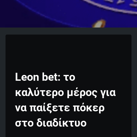
Leon bet: το
καλύτερο μέρος για
να παίξετε πόκερ
στο διαδίκτυο