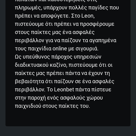
πληρωμές, υπάρχουν πολλές παγίδες που
πρέπει να αποφύγετε. Στο Leon,
πιστεύουμε ότι πρέπει να προσφέρουμε
στους παίκτες μας ένα ασφαλές
περιβάλλον για να παίζουν τα αγαπημένα
τους παιχνίδια online με σιγουριά.
Ως υπεύθυνος πάροχος υπηρεσιών
διαδικτυακού καζίνο, πιστεύουμε ότι οι
παίκτες μας πρέπει πάντα να έχουν τη
βεβαιότητα ότι παίζουν σε ένα ασφαλές
περιβάλλον. Το Leonbet πάντα πίστευε
στην παροχή ενός ασφαλούς χώρου
παιχνιδιού στους παίκτες του.