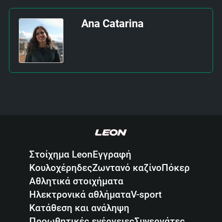
Ana Catarina
Στοίχημα Leon
Εγγραφή
Κουλοχέρηδες
Ζωντανό καζίνο
Πόκερ
Αθλητικά στοιχήματα
Ηλεκτρονικά αθλήματα
V-sport
Κατάθεση και ανάληψη
Προωθητικές ενέργειες
Συνεργάτες