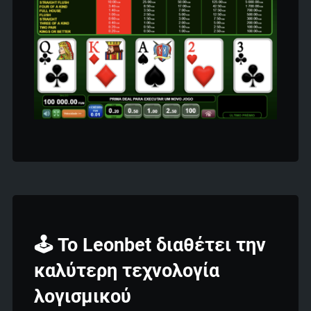
🕹️ Το Leonbet διαθέτει την
καλύτερη τεχνολογία
λογισμικού