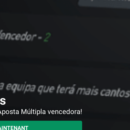
es
posta Múltipla vencedora!
AINTENANT