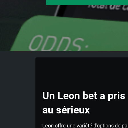
Un Leon bet a pris 
au sérieux
Leon offre une variété d'options de pari