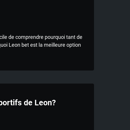
facile de comprendre pourquoi tant de
quoi Leon bet est la meilleure option
portifs de Leon?