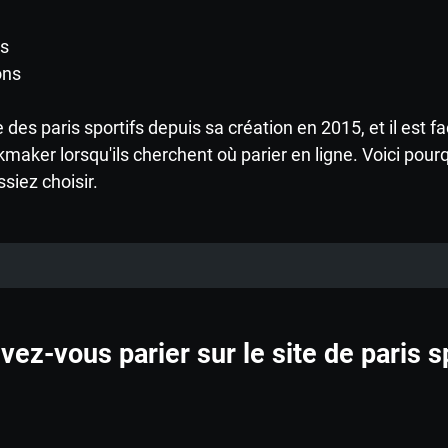
rs
ons
des paris sportifs depuis sa création en 2015, et il est 
kmaker lorsqu'ils cherchent où parier en ligne. Voici pour
ssiez choisir.
ez-vous parier sur le site de paris s