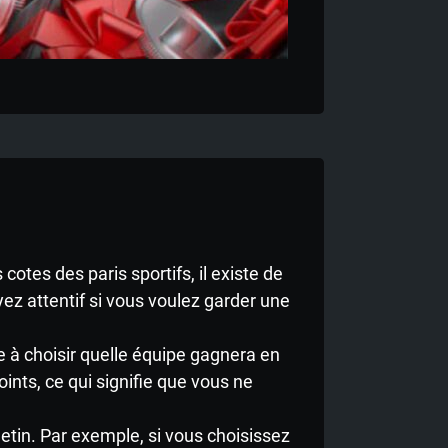
otes des paris sportifs, il existe de
yez attentif si vous voulez garder une
 à choisir quelle équipe gagnera en
ints, ce qui signifie que vous ne
etin. Par exemple, si vous choisissez