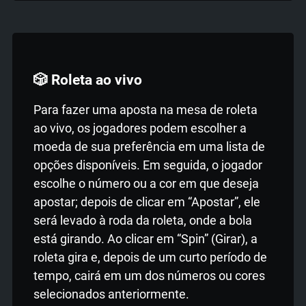
🎲 Roleta ao vivo
Para fazer uma aposta na mesa de roleta
ao vivo, os jogadores podem escolher a
moeda de sua preferência em uma lista de
opções disponíveis. Em seguida, o jogador
escolhe o número ou a cor em que deseja
apostar; depois de clicar em “Apostar”, ele
será levado à roda da roleta, onde a bola
está girando. Ao clicar em “Spin” (Girar), a
roleta gira e, depois de um curto período de
tempo, cairá em um dos números ou cores
selecionados anteriormente.