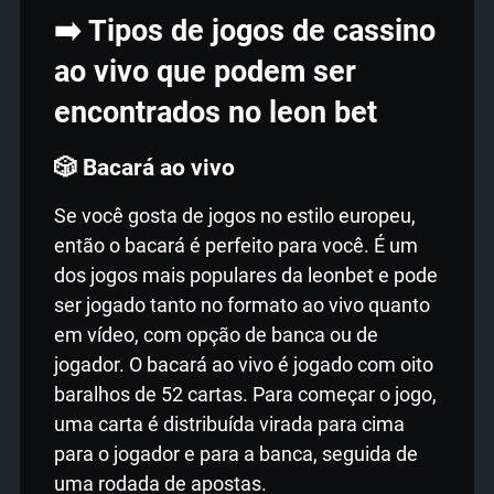
➡️ Tipos de jogos de cassino
ao vivo que podem ser
encontrados no leon bet
🎲 Bacará ao vivo
Se você gosta de jogos no estilo europeu,
então o bacará é perfeito para você. É um
dos jogos mais populares da
leonbet
e pode
ser jogado tanto no formato ao vivo quanto
em vídeo, com opção de banca ou de
jogador. O bacará ao vivo é jogado com oito
baralhos de 52 cartas. Para começar o jogo,
uma carta é distribuída virada para cima
para o jogador e para a banca, seguida de
uma rodada de apostas.