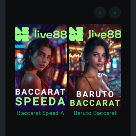
Baccarat Speed A
Baruto Baccarat
Spe