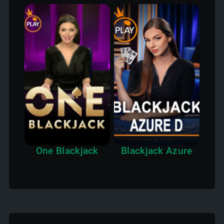
One Blackjack
Blackjack Azure
Blac
Club