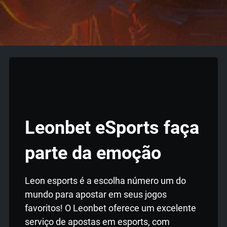
Leonbet eSports faça
parte da emoção
Leon esports é a escolha número um do
mundo para apostar em seus jogos
favoritos! O
Leonbet
oferece um excelente
serviço de apostas em esports, com