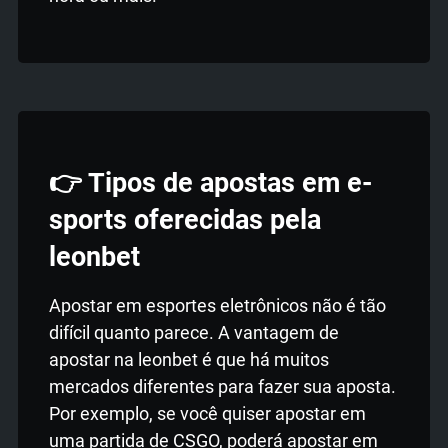
👉 Tipos de apostas em e-
sports oferecidas pela
leonbet
Apostar em esportes eletrônicos não é tão
difícil quanto parece. A vantagem de
apostar na leonbet é que há muitos
mercados diferentes para fazer sua aposta.
Por exemplo, se você quiser apostar em
uma partida de CSGO, poderá apostar em