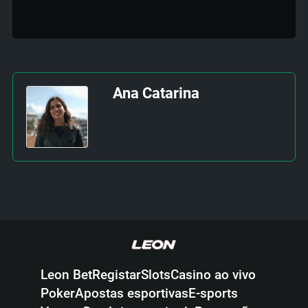
Ana Catarina
Leon Bet
Registar
Slots
Casino ao vivo
Poker
Apostas esportivas
E-sports