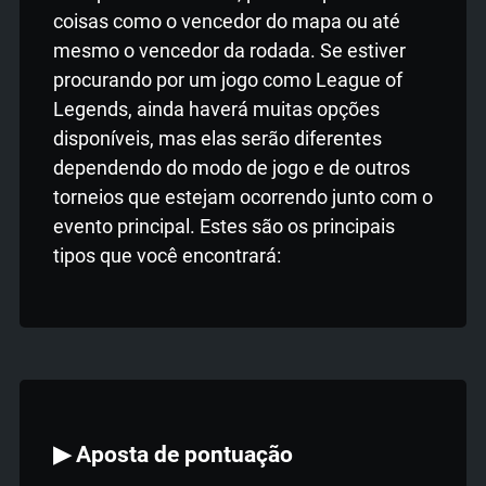
coisas como o vencedor do mapa ou até
mesmo o vencedor da rodada. Se estiver
procurando por um jogo como League of
Legends, ainda haverá muitas opções
disponíveis, mas elas serão diferentes
dependendo do modo de jogo e de outros
torneios que estejam ocorrendo junto com o
evento principal. Estes são os principais
tipos que você encontrará:
▶ Aposta de pontuação