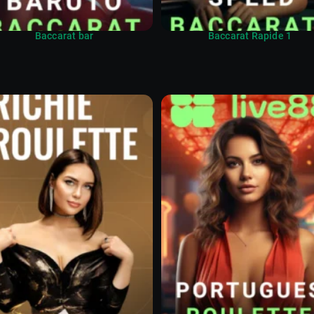
Baccarat bar
Baccarat Rapide 1