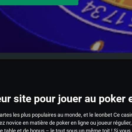
eur site pour jouer au poker 
artes les plus populaires au monde, et le
leonbet
Ce casin
z novice en matière de poker en ligne ou joueur régulier, 
de table et de bonus – le tout sous un même toit ! Si vou