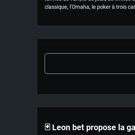
classique, l'Omaha, le poker à trois ca
🃏 Leon bet propose la g