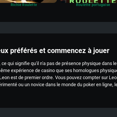
Richie Roulette
Roulette portugaise
eux préférés et commencez à jouer
e, ce qui signifie qu'il n'a pas de présence physique dans
 la même expérience de casino que ses homologues physiq
iel Leon est de premier ordre. Vous pouvez compter sur Leo
rimenté ou un novice dans le monde du poker en ligne, l