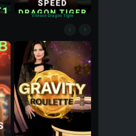
Vitesse Dragon Tigre
Bacc