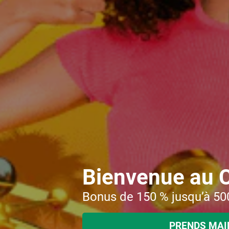
Bienvenue au 
Bonus de 150 % jusqu’à 500 
PRENDS MA