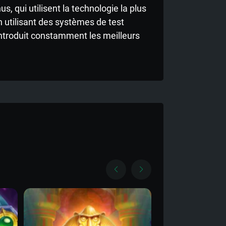
, qui utilisent la technologie la plus
n utilisant des systèmes de test
n introduit constamment les meilleurs