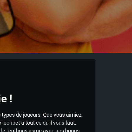
e !
les types de joueurs. Que vous aimiez
 leonbet a tout ce qu'il vous faut.
 et de l'enthousiasme avec nos bonus