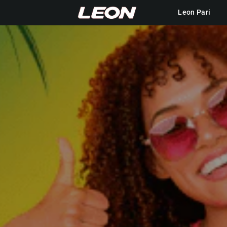
Leon Pari