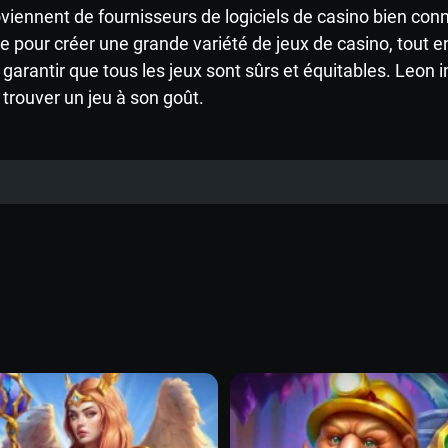
iennent de fournisseurs de logiciels de casino bien connus
 pour créer une grande variété de jeux de casino, tout e
ur garantir que tous les jeux sont sûrs et équitables. Leo
trouver un jeu à son goût.