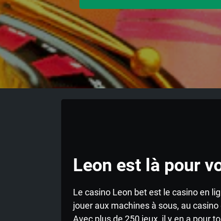
Leon est là pour v
Le casino Leon bet est le casino en lig
jouer aux machines à sous, au casino en
Avec plus de 250 jeux, il y en a pour 