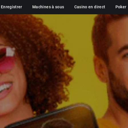
Enregistrer
Machines à sous
Casino en direct
Poker