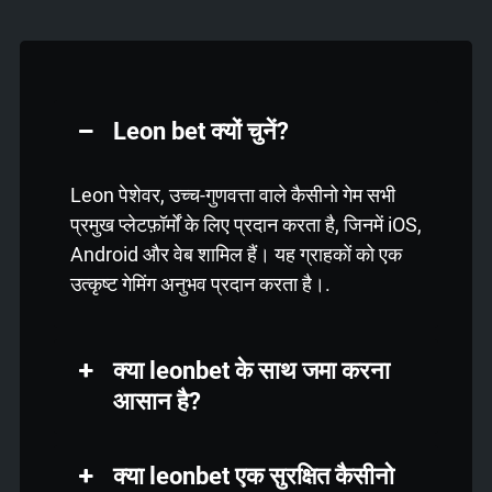
Leon bet क्यों चुनें?
Leon पेशेवर, उच्च-गुणवत्ता वाले कैसीनो गेम सभी
प्रमुख प्लेटफ़ॉर्मों के लिए प्रदान करता है, जिनमें iOS,
Android और वेब शामिल हैं। यह ग्राहकों को एक
उत्कृष्ट गेमिंग अनुभव प्रदान करता है।.
क्या leonbet के साथ जमा करना
आसान है?
क्या leonbet एक सुरक्षित कैसीनो