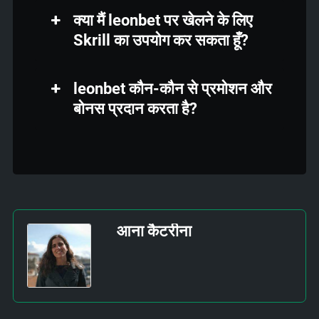
क्या मैं leonbet पर खेलने के लिए
Skrill का उपयोग कर सकता हूँ?
leonbet कौन-कौन से प्रमोशन और
बोनस प्रदान करता है?
आना कैटरीना