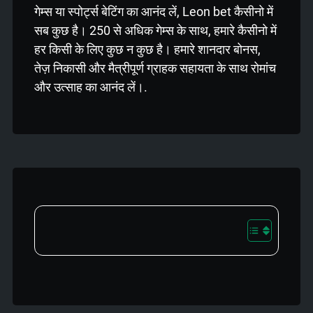
गेम्स या स्पोर्ट्स बेटिंग का आनंद लें, Leon bet कैसीनो में
सब कुछ है। 250 से अधिक गेम्स के साथ, हमारे कैसीनो में
हर किसी के लिए कुछ न कुछ है। हमारे शानदार बोनस,
तेज़ निकासी और मैत्रीपूर्ण ग्राहक सहायता के साथ रोमांच
और उत्साह का आनंद लें।.